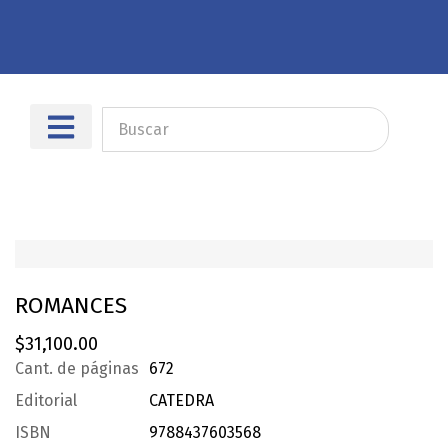
Sobre nosotros
Dónde encontrarnos
ROMANCES
$
31,100.00
Cant. de páginas
672
Editorial
CATEDRA
ISBN
9788437603568