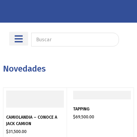
Sobre nosotros
Dónde encontrarnos
Novedades
TAPPING
$
69,500.00
CAMIOLANDIA – CONOCE A
JACK CAMION
$
31,500.00