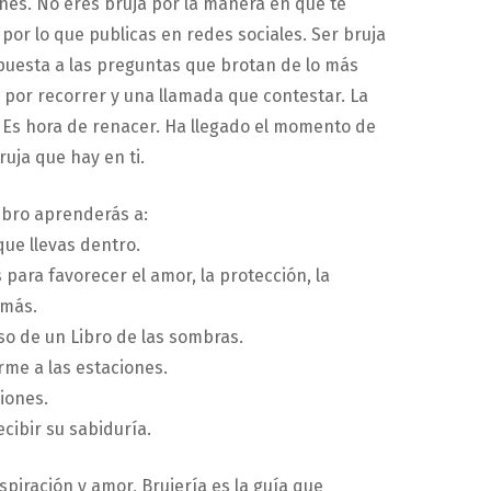
ones. No eres bruja por la manera en que te
 por lo que publicas en redes sociales. Ser bruja
puesta a las preguntas que brotan de lo más
por recorrer y una llamada que contestar. La
. Es hora de renacer. Ha llegado el momento de
ruja que hay en ti.
ibro aprenderás a:
que llevas dentro.
 para favorecer el amor, la protección, la
 más.
so de un Libro de las sombras.
rme a las estaciones.
ciones.
cibir su sabiduría.
piración y amor, Brujería es la guía que