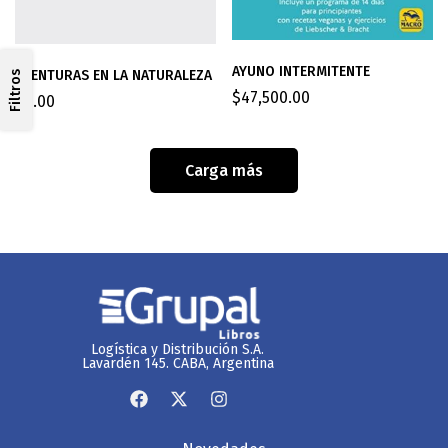
AYUNO INTERMITENTE
AVENTURAS EN LA NATURALEZA
Filtros
$
47,500.00
$
0.00
Carga más
Logística y Distribución S.A.
Lavardén 145. CABA, Argentina