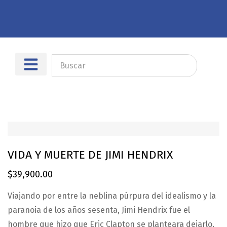
Sobre nosotros
Dónde encontrarnos
VIDA Y MUERTE DE JIMI HENDRIX
$
39,900.00
Viajando por entre la neblina púrpura del idealismo y la
paranoia de los años sesenta, Jimi Hendrix fue el
hombre que hizo que Eric Clapton se planteara dejarlo,