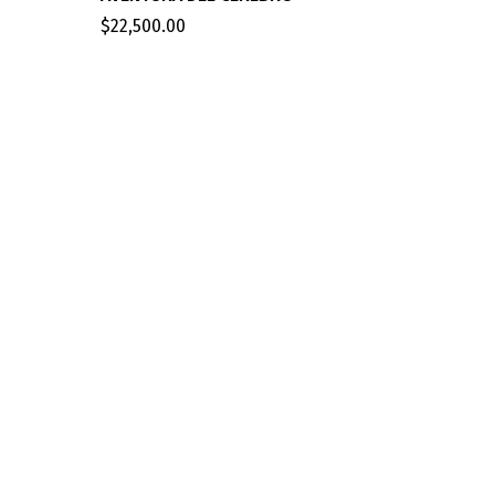
$
22,500.00
COMPLE
$
42,800