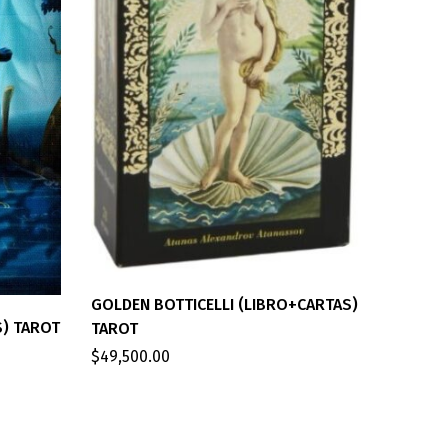
GOLDEN BOTTICELLI (LIBRO+CARTAS)
S) TAROT
TAROT
ROYO D
$
49,500.00
$
33,500