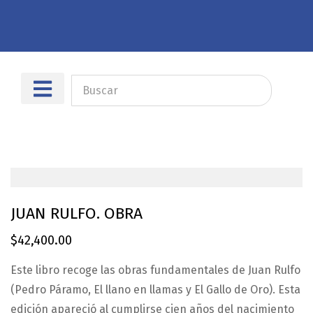
Sobre nosotros
Dónde encontrarnos
JUAN RULFO. OBRA
$
42,400.00
Este libro recoge las obras fundamentales de Juan Rulfo
(Pedro Páramo, El llano en llamas y El Gallo de Oro). Esta
edición apareció al cumplirse cien años del nacimiento