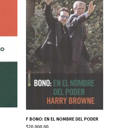
CRACK 
F BONO: EN EL NOMBRE DEL PODER
$
16,500
$
20,000.00