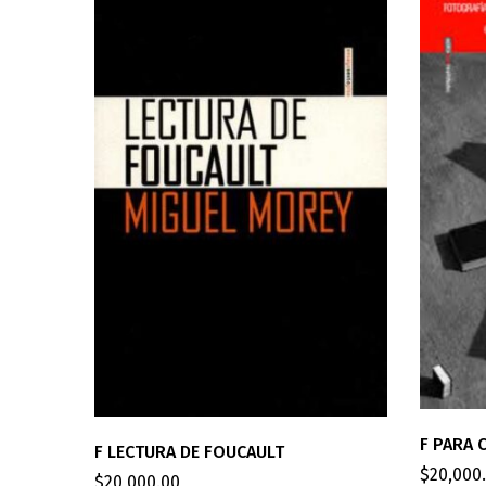
F PARA 
F LECTURA DE FOUCAULT
$
20,000
$
20,000.00