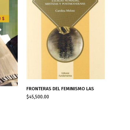
SOFT P
FRONTERAS DEL FEMINISMO LAS
EN LA C
$
45,500.00
$
45,500