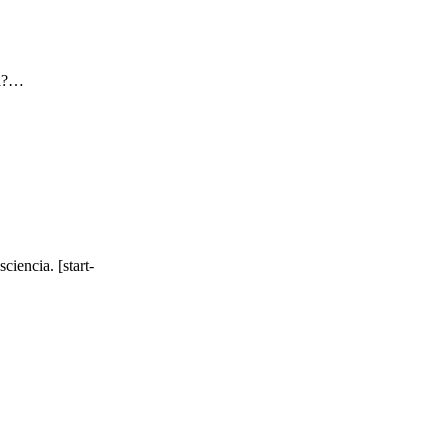
ia?…
iencia. [start-