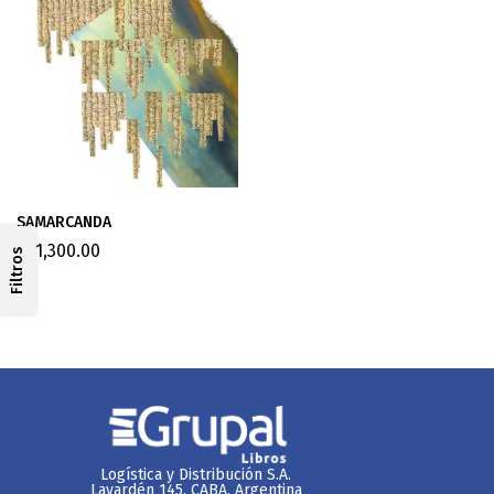
SAMARCANDA
$
41,300.00
Filtros
Logística y Distribución S.A.
Lavardén 145. CABA, Argentina