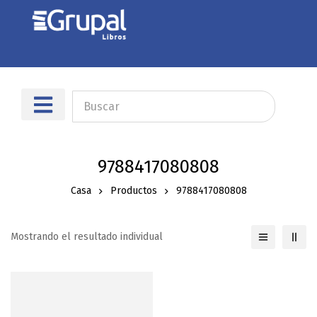
Sobre nosotros
Dónde encontrarnos
9788417080808
Casa
Productos
9788417080808
Mostrando el resultado individual