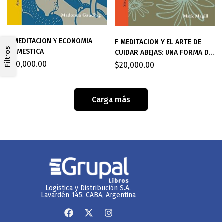
F MEDITACION Y ECONOMIA
F MEDITACION Y EL ARTE DE
Filtros
DOMESTICA
CUIDAR ABEJAS: UNA FORMA DE
VIVIR
$
20,000.00
$
20,000.00
Carga más
Logística y Distribución S.A.
Lavardén 145. CABA, Argentina