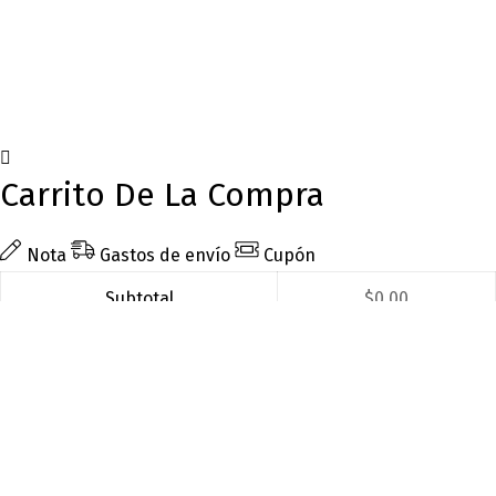
Carrito De La Compra
Nota
Gastos de envío
Cupón
Subtotal
$
0.00
Total
$
0.00
Finalizar compra
Agregar nota para el vendedor