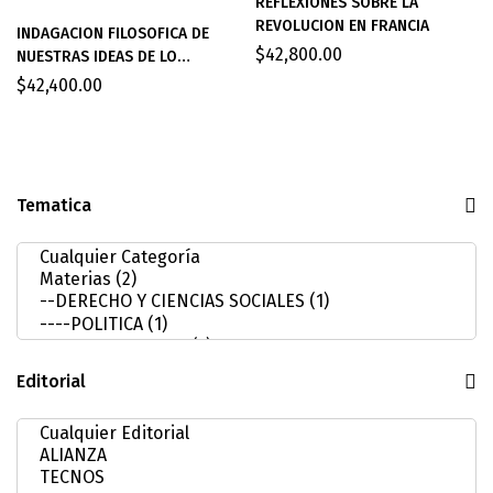
REFLEXIONES SOBRE LA
REVOLUCION EN FRANCIA
INDAGACION FILOSOFICA DE
$
42,800.00
NUESTRAS IDEAS DE LO
SUBLIME Y LO BELLO
$
42,400.00
Tematica
Editorial