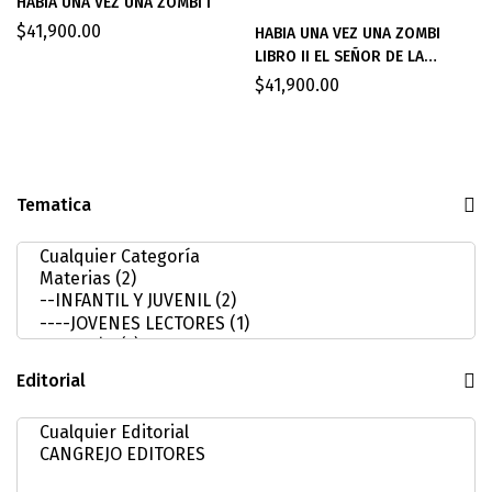
HABIA UNA VEZ UNA ZOMBI I
$
41,900.00
HABIA UNA VEZ UNA ZOMBI
LIBRO II EL SEÑOR DE LA
CORTINA
$
41,900.00
Tematica
Editorial