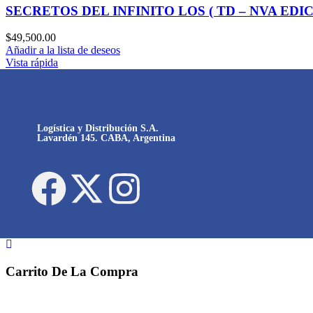
SECRETOS DEL INFINITO LOS ( TD – NVA EDIC
$
49,500.00
Añadir a la lista de deseos
Vista rápida
Logística y Distribución S.A.
Lavardén 145. CABA, Argentina
Carrito De La Compra