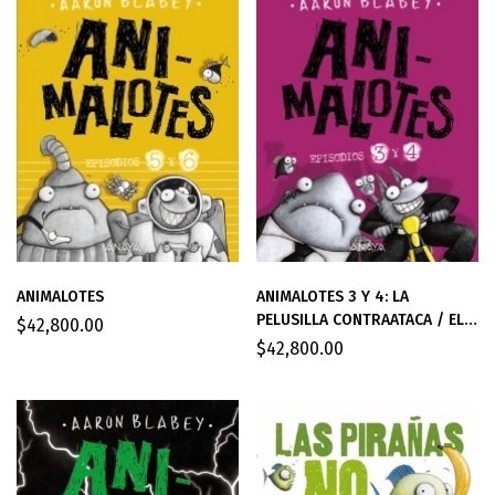
ANIMALOTES
ANIMALOTES 3 Y 4: LA
PELUSILLA CONTRAATACA / EL
$
42,800.00
ATAQUE DE LOS GATETES
$
42,800.00